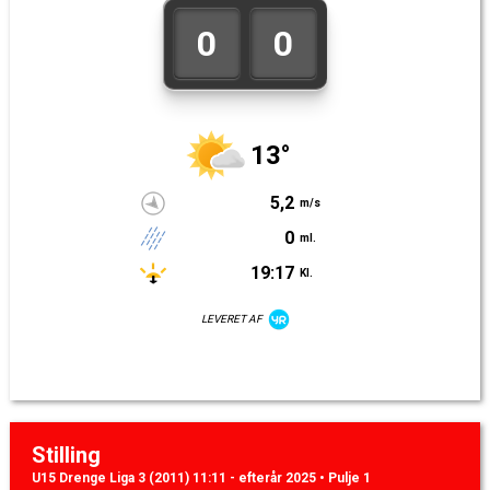
0
0
13°
5,2
m/s
0
ml.
19:17
Kl.
LEVERET AF
Stilling
U15 Drenge Liga 3 (2011) 11:11 - efterår 2025 • Pulje 1