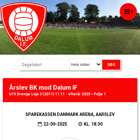
Hele siden
Årslev BK mod Dalum IF
U15 Drenge Liga 3 (2011) 11:11 - efterår 2025 • Pulje 1
SPAREKASSEN DANMARK ARENA, AARSLEV
22-09-2025
KL. 18.30