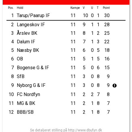
Pos.
Hold
Kampe
V
U
T
Point
1
Tarup/Paarup IF
11
10
0
1
30
2
Langeskov IF
11
9
1
1
28
3
Årslev BK
11
8
1
2
25
4
Dalum IF
11
7
1
3
22
5
Næsby BK
11
6
0
5
18
6
OB
11
5
1
5
16
7
Bogense G & IF
11
5
0
6
15
8
SfB
11
3
0
8
9
9
Nyborg G & IF
11
3
0
8
9
10
FC Nordfyn
11
2
2
7
8
11
MG & BK
11
2
1
8
7
12
BBB/SB
11
2
1
8
7
Se detaljeret stilling på http://www.dbufyn.dk