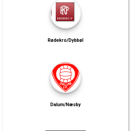
Rødekro/Dybbøl
Dalum/Næsby