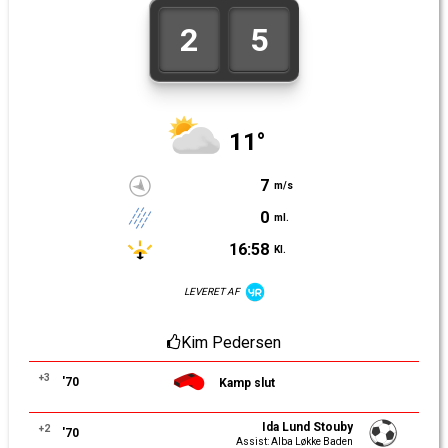
2
5
11°
7
m/s
0
ml.
16:58
Kl.
LEVERET AF
Kim Pedersen
+3
'70
Kamp slut
Ida Lund Stouby
+2
'70
Assist: Alba Løkke Baden