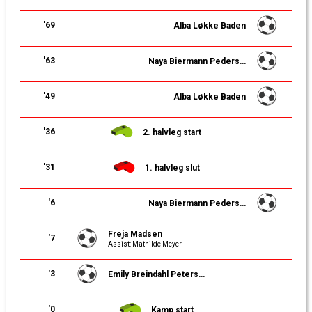
'69
Alba Løkke Baden
'63
Naya Biermann Pedersen
'49
Alba Løkke Baden
'36
2. halvleg start
'31
1. halvleg slut
'6
Naya Biermann Pedersen
Freja Madsen
'7
Assist: Mathilde Meyer
'3
Emily Breindahl Petersen
'0
Kamp start