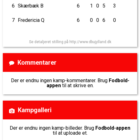
6
Skærbæk B
6
1
0
5
3
7
Fredericia Q
6
0
0
6
0
Se detaljeret stilling på http://www.dbujylland.dk
Kommentarer
Der er endnu ingen kamp-kommentarer. Brug
Fodbold-
appen
til at skrive en.
Kampgalleri
Der er endnu ingen kamp-billeder. Brug
Fodbold-appen
til at uploade et.