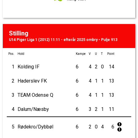
Stilling
U14 Piger Liga 1 (2012) 11:11 - efterår 2025 ombry • Pulje 913
Pos.
Hold
Kampe
V
U
T
Point
1
Kolding IF
6
4
2
0
14
2
Haderslev FK
6
4
1
1
13
3
TEAM Odense Q
6
4
1
1
13
4
Dalum/Næsby
6
3
2
1
11
5
Rødekro/Dybbøl
6
2
0
4
6