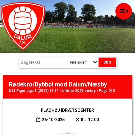
Hele siden
Rødekro/Dybbøl mod Dalum/Næsby
U14 Piger Liga 1 (2012) 11:11 - efterår 2025 ombry • Pulje 913
FLADHØJ IDRÆTSCENTER
26-10-2025
KL. 12.00