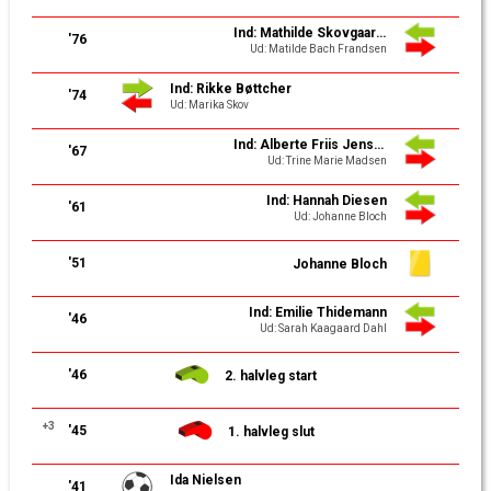
Ind: Mathilde Skovgaard Mertz
'76
Ud: Matilde Bach Frandsen
Ind: Rikke Bøttcher
'74
Ud: Marika Skov
Ind: Alberte Friis Jensen
'67
Ud: Trine Marie Madsen
Ind: Hannah Diesen
'61
Ud: Johanne Bloch
'51
Johanne Bloch
Ind: Emilie Thidemann
'46
Ud: Sarah Kaagaard Dahl
'46
2. halvleg start
+3
'45
1. halvleg slut
Ida Nielsen
'41