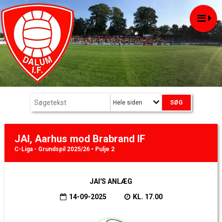
Hele siden
JAI, Aarhus mod Brabrand IF
C-Liga - Grundspil 2025/26 • Pulje 2
JAI'S ANLÆG
14-09-2025
KL. 17.00