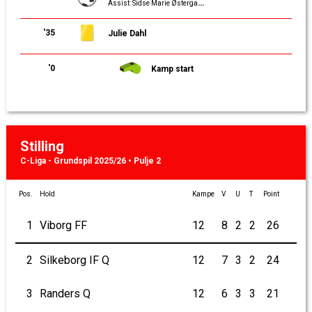
Assist: Sidse Marie Østergaard Nielsen
'35
Julie Dahl
'0
Kamp start
Stilling
C-Liga - Grundspil 2025/26 • Pulje 2
Pos.
Hold
Kampe
V
U
T
Point
1
Viborg FF
12
8
2
2
26
2
Silkeborg IF Q
12
7
3
2
24
3
Randers Q
12
6
3
3
21