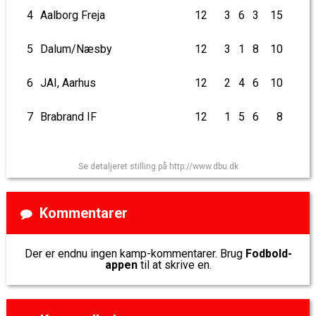
4
Aalborg Freja
12
3
6
3
15
5
Dalum/Næsby
12
3
1
8
10
6
JAI, Aarhus
12
2
4
6
10
7
Brabrand IF
12
1
5
6
8
Se detaljeret stilling på http://www.dbu.dk
Kommentarer
Der er endnu ingen kamp-kommentarer. Brug
Fodbold-
appen
til at skrive en.