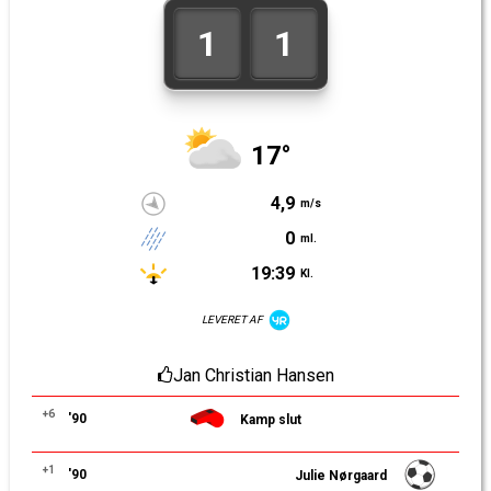
1
1
17°
4,9
m/s
0
ml.
19:39
Kl.
LEVERET AF
Jan Christian Hansen
+6
'90
Kamp slut
+1
'90
Julie Nørgaard