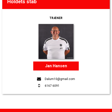
Holdets stab
TRÆNER
Jan Hansen
Dalum10@gmail.com
6167 6091