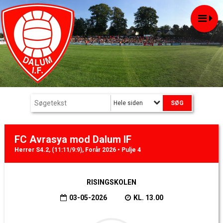
Hele siden
FC Avrasya mod Dalum IF
Herrer S4.2, (11:11/9:9), Forår 2026 • Pulje 4
RISINGSKOLEN
03-05-2026
KL. 13.00