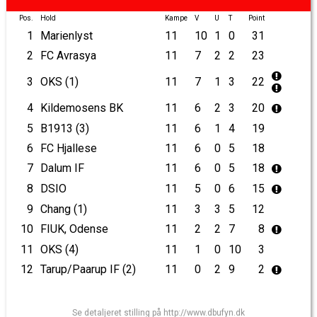
Pos.
Hold
Kampe
V
U
T
Point
1
Marienlyst
11
10
1
0
31
2
FC Avrasya
11
7
2
2
23
3
OKS (1)
11
7
1
3
22
4
Kildemosens BK
11
6
2
3
20
5
B1913 (3)
11
6
1
4
19
6
FC Hjallese
11
6
0
5
18
7
Dalum IF
11
6
0
5
18
8
DSIO
11
5
0
6
15
9
Chang (1)
11
3
3
5
12
10
FIUK, Odense
11
2
2
7
8
11
OKS (4)
11
1
0
10
3
12
Tarup/Paarup IF (2)
11
0
2
9
2
Se detaljeret stilling på http://www.dbufyn.dk