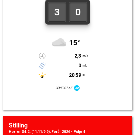
3
0
15°
2,3
m/s
0
ml.
20:59
Kl.
LEVERET AF
Stilling
Herrer S4.2, (11:11/9:9), Forår 2026 • Pulje 4