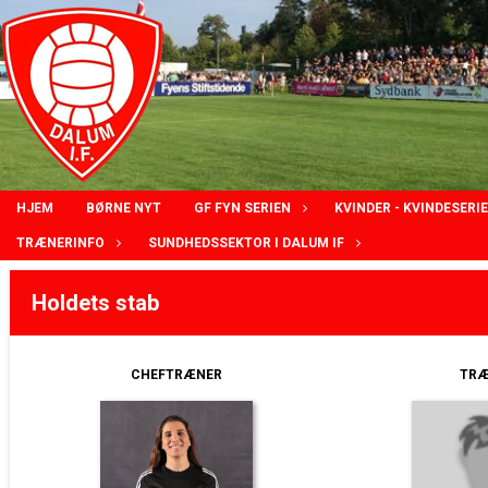
HJEM
BØRNE NYT
GF FYN SERIEN
KVINDER - KVINDESERI
TRÆNERINFO
SUNDHEDSSEKTOR I DALUM IF
Holdets stab
CHEFTRÆNER
TRÆ