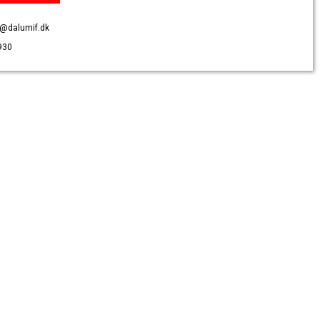
@dalumif.dk
930