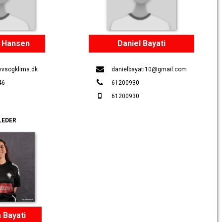
 Hansen
Daniel Bayati
vvsogklima.dk
danielbayati10@gmail.com
46
61200930
61200930
LEDER
 Bayati