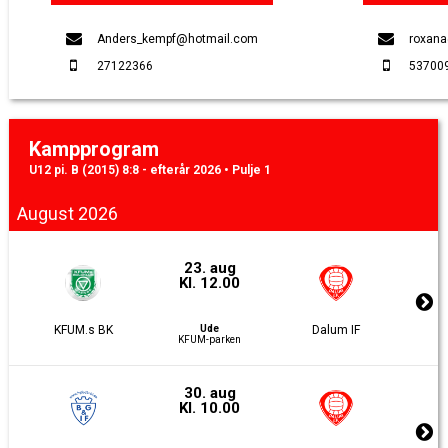
Anders_kempf@hotmail.com
roxana
27122366
53700
Kampprogram
U12 pi. B (2015) 8:8 - efterår 2026 • Pulje 1
August 2026
23. aug
Kl. 12.00
KFUM.s BK
Ude
Dalum IF
KFUM-parken
30. aug
Kl. 10.00