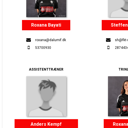
Roxana Bayati
Steffen
roxana@dalumif.dk
sh@fkt-
53700930
287443
ASSISTENTTRÆNER
TRIN
Anders Kempf
Roxana