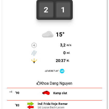
2
1
15°
3,2
m/s
0
ml.
20:37
Kl.
LEVERET AF
Khoa Dang Nguyen
+4
'90
Kamp slut
Ind: Frida Veje Remar
'83
Ud: Louise Bach-Larsen