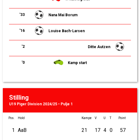
'33
Nana Mai Borum
'16
Louise Bach-Larsen
'2
Ditte Autzen
'0
Kamp start
Stilling
U19 Piger Division 2024/25 • Pulje 1
Pos.
Hold
Kampe
V
U
T
Point
1
AaB
21
17
4
0
57