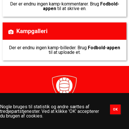
Der er endnu ingen kamp-kommentarer. Brug
Fodbold-
appen
til at skrive en.
Kampgalleri
Der er endnu ingen kamp-billeder. Brug
Fodbold-appen
til at uploade et.
Nogle bruges til statistik og andre sættes af
Dalum Idrætsforening - Dalumvej 95 D - 5250 Odense SV -
tredjepartstjenester. Ved at klikke 'OK' accepterer
cvr.nr. 13120617 - mail:
dalumif@dalumif.dk
du brugen af cookies.