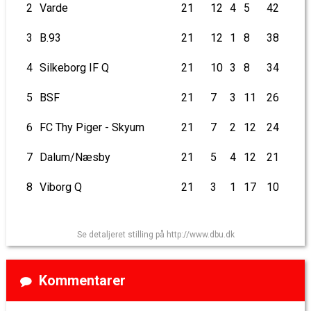
2
Varde
21
12
4
5
42
3
B.93
21
12
1
8
38
4
Silkeborg IF Q
21
10
3
8
34
5
BSF
21
7
3
11
26
6
FC Thy Piger - Skyum
21
7
2
12
24
7
Dalum/Næsby
21
5
4
12
21
8
Viborg Q
21
3
1
17
10
Se detaljeret stilling på http://www.dbu.dk
Kommentarer