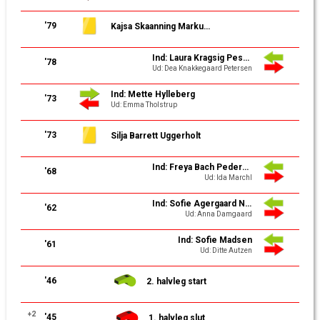
'79
Kajsa Skaanning Markussen
Ind: Laura Kragsig Peschardt Guldager
'78
Ud: Dea Knakkegaard Petersen
Ind: Mette Hylleberg
'73
Ud: Emma Tholstrup
'73
Silja Barrett Uggerholt
Ind: Freya Bach Pedersen
'68
Ud: Ida Marchl
Ind: Sofie Agergaard Nielsen
'62
Ud: Anna Damgaard
Ind: Sofie Madsen
'61
Ud: Ditte Autzen
'46
2. halvleg start
+2
'45
1. halvleg slut